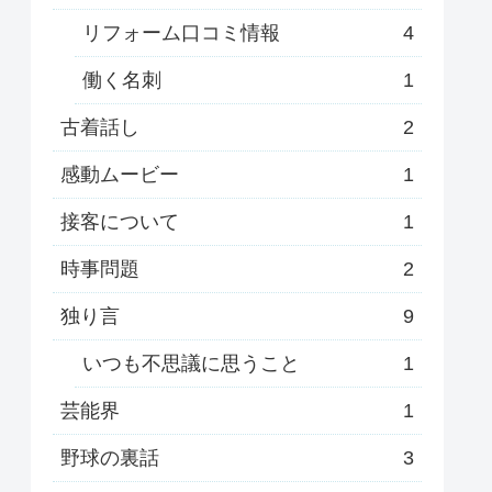
リフォーム口コミ情報
4
働く名刺
1
古着話し
2
感動ムービー
1
接客について
1
時事問題
2
独り言
9
いつも不思議に思うこと
1
芸能界
1
野球の裏話
3