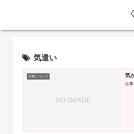
気遣い
気
仕事について
仕事