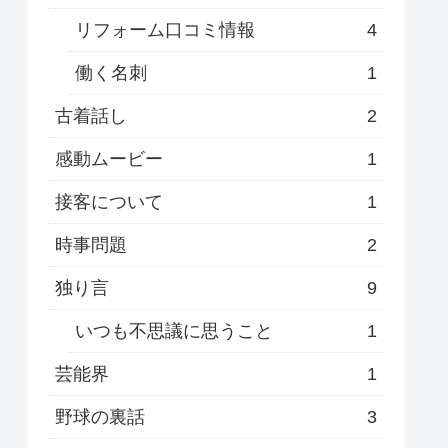
リフォーム口コミ情報
4
働く名刺
1
古着話し
2
感動ムービー
1
接客について
1
時事問題
2
独り言
9
いつも不思議に思うこと
1
芸能界
1
野球の裏話
3