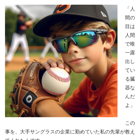
「人
間の
目は
人間
で唯
一露
出し
てい
る臓
器な
んだ
よ」
この
事を、大手サングラスの企業に勤めていた私の先輩が教え