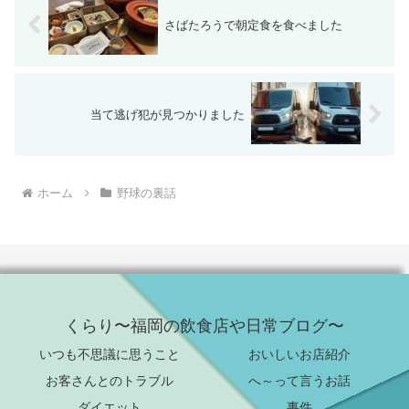
バツに選ばれるのでは？と思うかもしれませんが実はそれだけでは確
実なものにはならなくて 戦い方についても評価されますから、ベス
さばたろうで朝定食を食べました
ト４の次の準決勝で悲惨な負け方などすると評価が一気に下がってし
まう事があって、実際過去にベスト４に入ったのに選ばれなかった事
例もあるということです。 なので春のセンバツには補欠校と言うシ
ステムが合って、補欠校にもチャンスが無いことは無いのです。 セ
ンバツに選ばれた高校が大会前に不祥事など起こして出場辞退になっ
たときに、その補欠校にセンバツの権利が移るのです。 夏は県大会
当て逃げ犯が見つかりました
で優勝してから、甲子園までの期間がとても短くて、早ければ県大会
決勝戦から甲子園の一回戦まで10日後とかも有るくらい短いので
す。 逆に春は１１月の九州大会が終わってから、センバツの発表
（2025年は１月２４日）まで長いのが待ち遠しいですよね。 ベスト
４に入ってほぼ確実とは思っていても、ちゃんとした確定の発表が無
ホーム
野球の裏話
いので選手も指導者も保護者も複雑な気持ちで冬を超すので、発表の
日はやはり特別な感情になるのでしょうね。
くらり〜福岡の飲食店や日常ブログ〜
いつも不思議に思うこと
おいしいお店紹介
お客さんとのトラブル
へ～って言うお話
ダイエット
事件