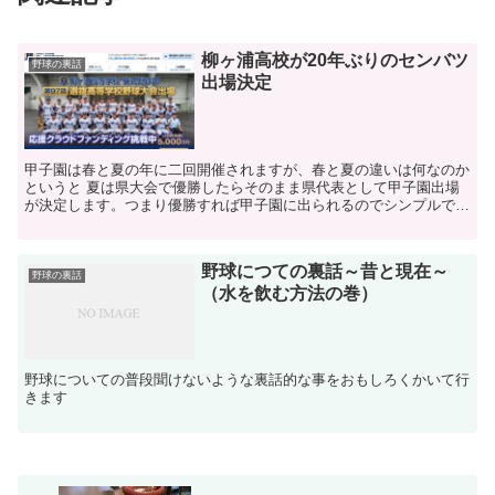
柳ヶ浦高校が20年ぶりのセンバツ
野球の裏話
出場決定
甲子園は春と夏の年に二回開催されますが、春と夏の違いは何なのか
というと 夏は県大会で優勝したらそのまま県代表として甲子園出場
が決定します。つまり優勝すれば甲子園に出られるのでシンプルでわ
かりやすいですよね。 しかし 春の甲子園までの道のりはチョット複
雑なんです。 九州を例にとって説明しますと、まずは各県の高校は
秋に行われる九州大会出場を目指します。この九州大会に出場するこ
野球につての裏話～昔と現在～
とが出来る条件として大分県で二位以内に入ることが条件です。 つ
野球の裏話
（水を飲む方法の巻）
まり決勝戦まで行けば九州大会への出場権が得られるのですが、更に
説明すると 県大会１位で通過すると九州大会の一回戦では他県の２
位との対戦となりアドバンテージが得られるのです。 逆に二位通過
ですと、他県の１位のチームと一回戦を戦うことになります。 今
回、柳ヶ浦は大分県大会準優勝でしたから二位通過ですので、九州大
野球についての普段聞けないような裏話的な事をおもしろくかいて行
会では佐賀県の１位チームとの対戦でした。 この九州大会は九州８
きます
県の代表が１６チーム集まってベスト４に入ることを目標に戦うので
す。 何故優勝ではなくてベスト４なのかというと、春のセンバツ出
場チーム数が九州の枠で４校に設定されているからです。 九州大会
には各県２校が出てきますから、１６チームのトーナメント戦で二回
勝利をすれべベスト４に入ると言うことになり、春のセンバツ甲子園
出場の条件がかなり近くなるのです。 ベスト４に入れば確実にセン